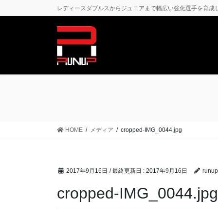
コ
ナ
レディースダブルスからジュニアまで幅広い強化選手を育成
ン
ビ
テ
ゲ
ン
ー
ツ
シ
に
ョ
移
ン
動
に
移
動
HOME
メディア
cropped-IMG_0044.jpg
2017年9月16日
/ 最終更新日 :
2017年9月16日
runup
cropped-IMG_0044.jpg